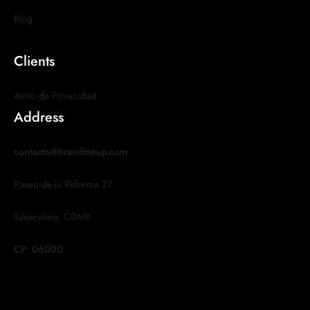
Blog
Clients
Aviso de Privacidad
Address
contacto@brandmeup.com
Paseo de la Reforma 27
Tabacalera, CDMX
CP: 06000