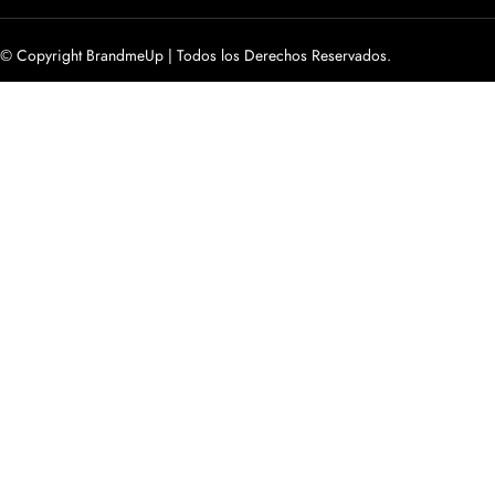
© Copyright BrandmeUp | Todos los Derechos Reservados.
Home
Cursos
Quiénes Somos
Blog